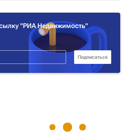
сылку "РИА Недвижимость"