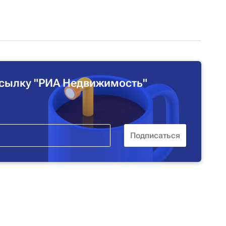
сылку "РИА Недвижимость"