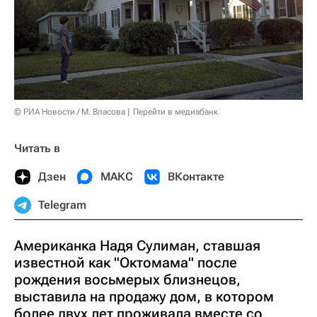
© РИА Новости / М. Власова
Перейти в медиабанк
Читать в
Дзен
МАКС
ВКонтакте
Telegram
Американка Надя Сулиман, ставшая
известной как "Октомама" после
рождения восьмерых близнецов,
выставила на продажу дом, в котором
более двух лет проживала вместе со