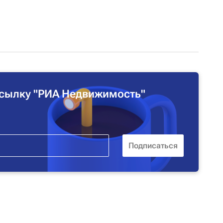
сылку "РИА Недвижимость"