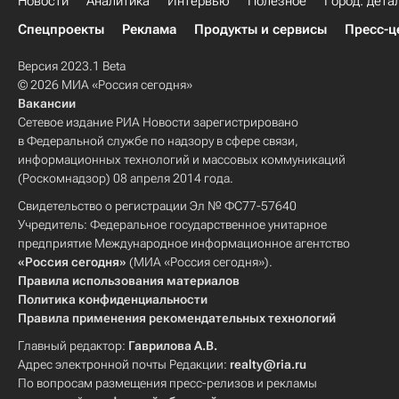
Новости
Аналитика
Интервью
Полезное
Город: дета
Спецпроекты
Реклама
Продукты и сервисы
Пресс-ц
Версия 2023.1 Beta
© 2026 МИА «Россия сегодня»
Вакансии
Сетевое издание РИА Новости зарегистрировано
в Федеральной службе по надзору в сфере связи,
информационных технологий и массовых коммуникаций
(Роскомнадзор) 08 апреля 2014 года.
Свидетельство о регистрации Эл № ФС77-57640
Учредитель: Федеральное государственное унитарное
предприятие Международное информационное агентство
«Россия сегодня»
(МИА «Россия сегодня»).
Правила использования материалов
Политика конфиденциальности
Правила применения рекомендательных технологий
Главный редактор:
Гаврилова А.В.
Адрес электронной почты Редакции:
realty@ria.ru
По вопросам размещения пресс-релизов и рекламы