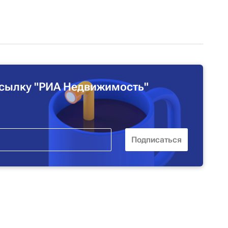
сылку "РИА Недвижимость"