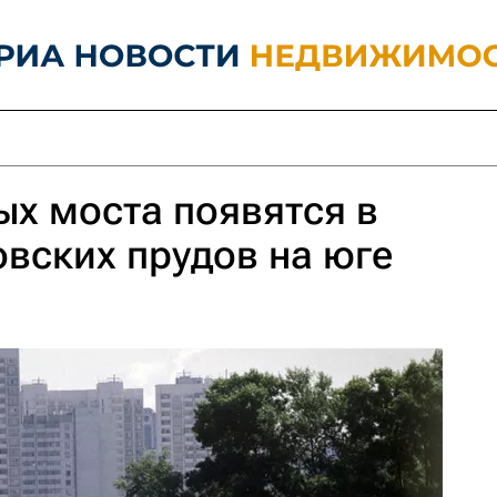
х моста появятся в
овских прудов на юге