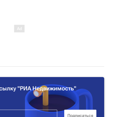
сылку "РИА Недвижимость"