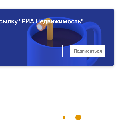
сылку "РИА Недвижимость"