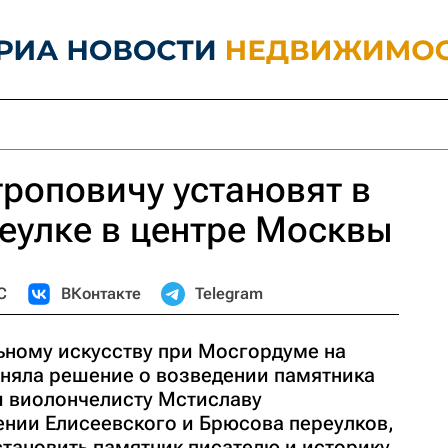
роповичу установят в
еулке в центре Москвы
С
ВКонтакте
Telegram
ному искусству при Мосгордуме на
иняла решение о возведении памятника
 виолончелисту Мстиславу
ении Елисеевского и Брюсова переулков,
становить памятник писателю и историку