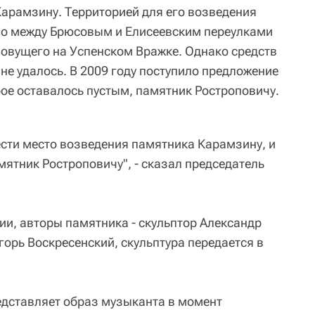
Карамзину. Территорией для его возведения
во между Брюсовым и Елисеевским переулками
овущего на Успенском Вражке. Однако средств
не удалось. В 2009 году поступило предложение
рое оставалось пустым, памятник Ростроповичу.
ести место возведения памятника Карамзину, и
мятник Ростроповичу", - сказал председатель
и, авторы памятника - скульптор Александр
орь Воскресенский, скульптура передается в
дставляет образ музыканта в момент