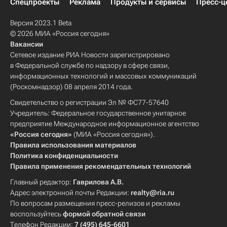
Спецпроекты
Реклама
Продукты и сервисы
Пресс-ц
Версия 2023.1 Beta
© 2026 МИА «Россия сегодня»
Вакансии
Сетевое издание РИА Новости зарегистрировано
в Федеральной службе по надзору в сфере связи,
информационных технологий и массовых коммуникаций
(Роскомнадзор) 08 апреля 2014 года.
Свидетельство о регистрации Эл № ФС77-57640
Учредитель: Федеральное государственное унитарное
предприятие Международное информационное агентство
«Россия сегодня»
(МИА «Россия сегодня»).
Правила использования материалов
Политика конфиденциальности
Правила применения рекомендательных технологий
Главный редактор:
Гаврилова А.В.
Адрес электронной почты Редакции:
realty@ria.ru
По вопросам размещения пресс-релизов и рекламы
воспользуйтесь
формой обратной связи
Телефон Редакции:
7 (495) 645-6601