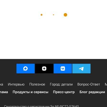
ка
Интервью
Полезное
Город: детали
Вопрос-Ответ
М
лама
Продукты и сервисы
Пресс-центр
Блог редакции
Свидетельство о регистрации Эл № ФС77-57640