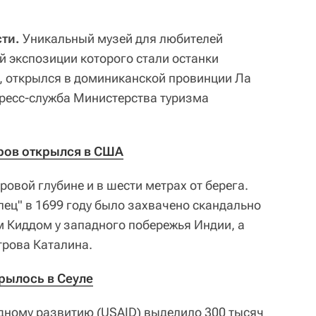
ти.
Уникальный музей для любителей
й экспозиции которого стали останки
а, открылся в доминиканской провинции Ла
пресс-служба Министерства туризма
ров открылся в США
овой глубине и в шести метрах от берега.
пец" в 1699 году было захвачено скандально
 Киддом у западного побережья Индии, а
трова Каталина.
рылось в Сеуле
дному развитию (USAID) выделило 300 тысяч