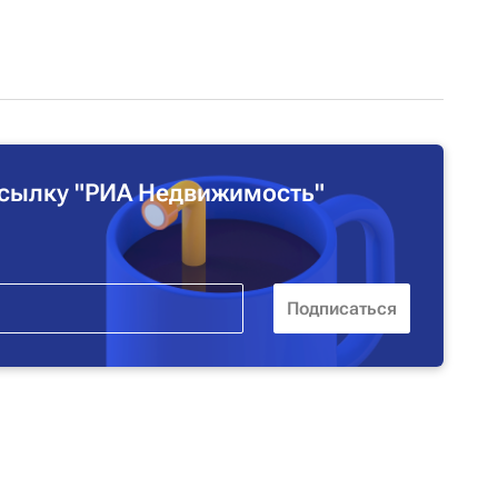
сылку "РИА Недвижимость"