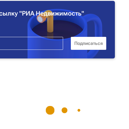
сылку "РИА Недвижимость"