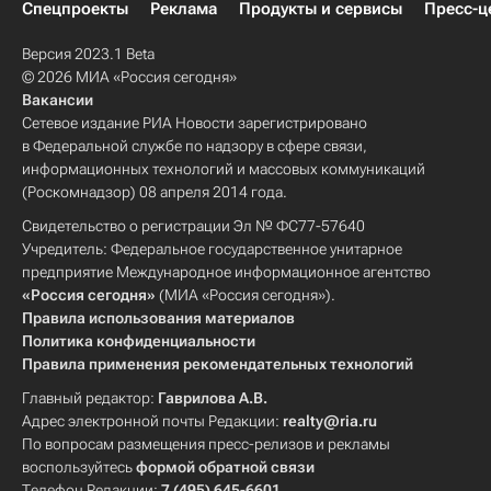
Спецпроекты
Реклама
Продукты и сервисы
Пресс-ц
Версия 2023.1 Beta
© 2026 МИА «Россия сегодня»
Вакансии
Сетевое издание РИА Новости зарегистрировано
в Федеральной службе по надзору в сфере связи,
информационных технологий и массовых коммуникаций
(Роскомнадзор) 08 апреля 2014 года.
Свидетельство о регистрации Эл № ФС77-57640
Учредитель: Федеральное государственное унитарное
предприятие Международное информационное агентство
«Россия сегодня»
(МИА «Россия сегодня»).
Правила использования материалов
Политика конфиденциальности
Правила применения рекомендательных технологий
Главный редактор:
Гаврилова А.В.
Адрес электронной почты Редакции:
realty@ria.ru
По вопросам размещения пресс-релизов и рекламы
воспользуйтесь
формой обратной связи
Телефон Редакции:
7 (495) 645-6601