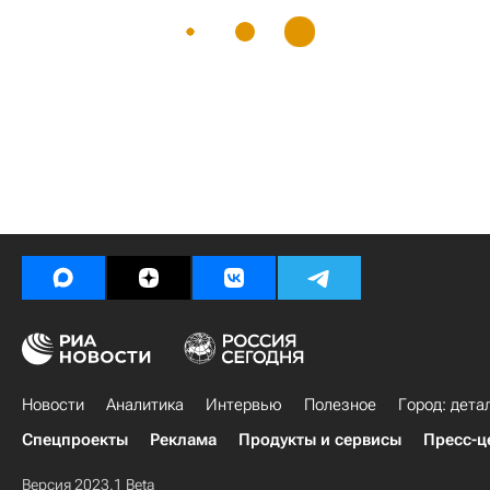
Новости
Аналитика
Интервью
Полезное
Город: дета
Спецпроекты
Реклама
Продукты и сервисы
Пресс-ц
Версия 2023.1 Beta