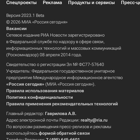
Спецпроекты
Реклама
Продукты и сервисы
Пресс-ц
Версия 2023.1 Beta
© 2026 МИА «Россия сегодня»
Вакансии
Сетевое издание РИА Новости зарегистрировано
в Федеральной службе по надзору в сфере связи,
информационных технологий и массовых коммуникаций
(Роскомнадзор) 08 апреля 2014 года.
Свидетельство о регистрации Эл № ФС77-57640
Учредитель: Федеральное государственное унитарное
предприятие Международное информационное агентство
«Россия сегодня»
(МИА «Россия сегодня»).
Правила использования материалов
Политика конфиденциальности
Правила применения рекомендательных технологий
Главный редактор:
Гаврилова А.В.
Адрес электронной почты Редакции:
realty@ria.ru
По вопросам размещения пресс-релизов и рекламы
воспользуйтесь
формой обратной связи
Телефон Редакции:
7 (495) 645-6601