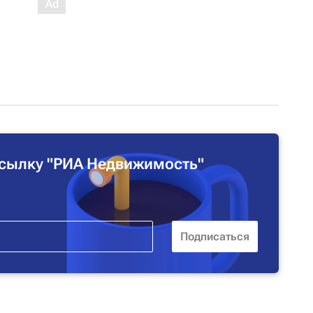
сылку "РИА Недвижимость"