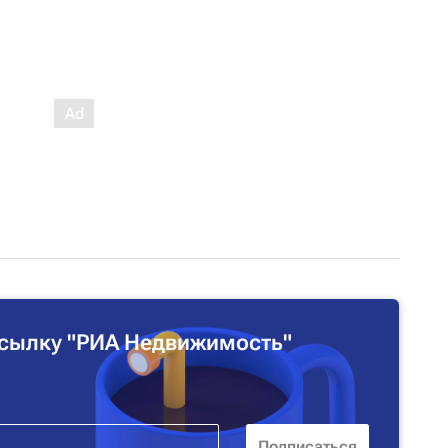
сылку "РИА Недвижимость"