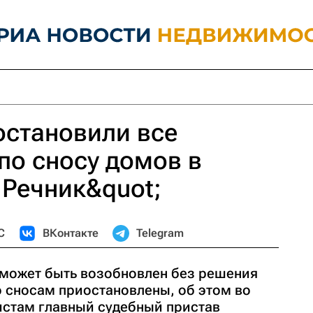
остановили все
по сносу домов в
;Речник&quot;
С
ВКонтакте
Telegram
е может быть возобновлен без решения
о сносам приостановлены, об этом во
стам главный судебный пристав