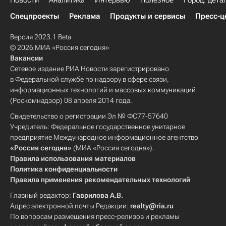
Новости
Аналитика
Интервью
Полезное
Город: дета
Спецпроекты
Реклама
Продукты и сервисы
Пресс-ц
Версия 2023.1 Beta
© 2026 МИА «Россия сегодня»
Вакансии
Сетевое издание РИА Новости зарегистрировано
в Федеральной службе по надзору в сфере связи,
информационных технологий и массовых коммуникаций
(Роскомнадзор) 08 апреля 2014 года.
Свидетельство о регистрации Эл № ФС77-57640
Учредитель: Федеральное государственное унитарное
предприятие Международное информационное агентство
«Россия сегодня»
(МИА «Россия сегодня»).
Правила использования материалов
Политика конфиденциальности
Правила применения рекомендательных технологий
Главный редактор:
Гаврилова А.В.
Адрес электронной почты Редакции:
realty@ria.ru
По вопросам размещения пресс-релизов и рекламы