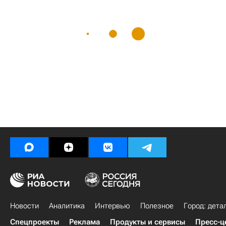
Новости
Аналитика
Интервью
Полезное
Город: дета
Спецпроекты
Реклама
Продукты и сервисы
Пресс-ц