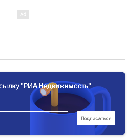
сылку "РИА Недвижимость"