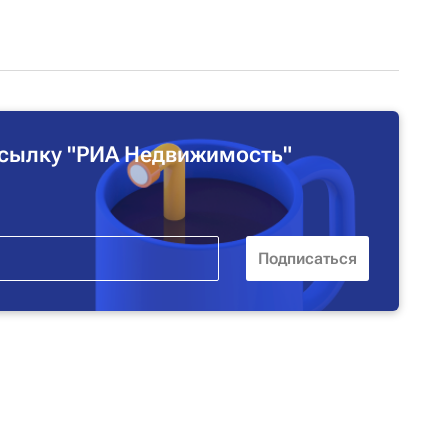
сылку "РИА Недвижимость"