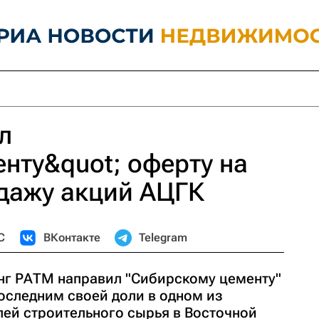
л
нту&quot; оферту на
дажу акций АЦГК
С
ВКонтакте
Telegram
нг РАТМ направил "Сибирскому цементу"
оследним своей доли в одном из
ей строительного сырья в Восточной