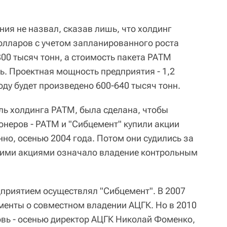
ия не назвал, сказав лишь, что холдинг
олларов с учетом запланированного роста
800 тысяч тонн, а стоимость пакета РАТМ
ь. Проектная мощность предприятия - 1,2
году будет произведено 600-640 тысяч тонн.
ль холдинга РАТМ, была сделана, чтобы
онеров - РАТМ и "Сибцемент" купили акции
но, осенью 2004 года. Потом они судились за
тими акциями означало владение контрольным
приятием осуществлял "Сибцемент". В 2007
менты о совместном владении АЦГК. Но в 2010
овь - осенью директор АЦГК Николай Фоменко,