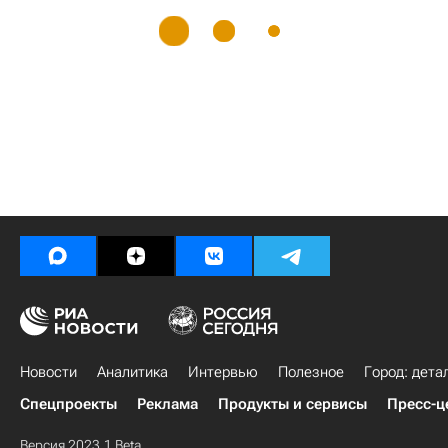
Новости
Аналитика
Интервью
Полезное
Город: дета
Спецпроекты
Реклама
Продукты и сервисы
Пресс-ц
Версия 2023.1 Beta