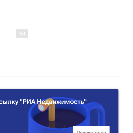
сылку "РИА Недвижимость"