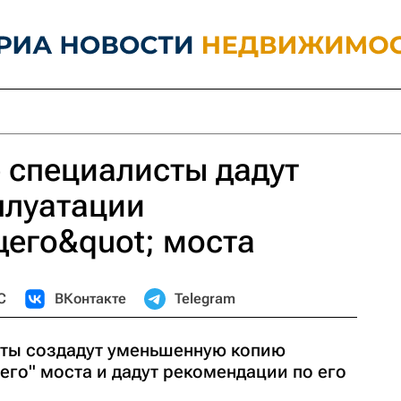
 специалисты дадут
плуатации
его&quot; моста
С
ВКонтакте
Telegram
сты создадут уменьшенную копию
его" моста и дадут рекомендации по его