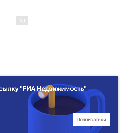
сылку "РИА Недвижимость"