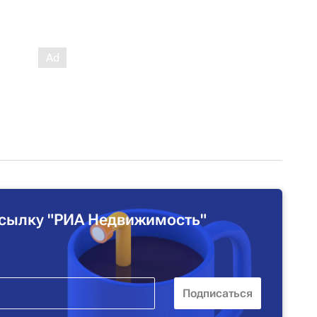
сылку "РИА Недвижимость"