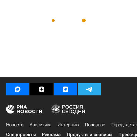
Новости
Аналитика
Интервью
Полезное
Город: дета
Спецпроекты
Реклама
Продукты и сервисы
Пресс-ц