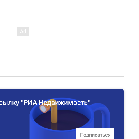
сылку "РИА Недвижимость"