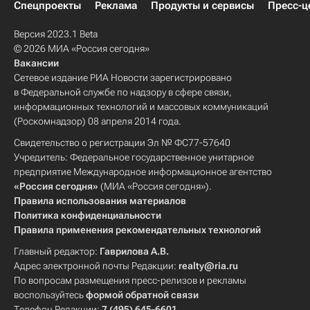
Спецпроекты
Реклама
Продукты и сервисы
Пресс-ц
Версия 2023.1 Beta
© 2026 МИА «Россия сегодня»
Вакансии
Сетевое издание РИА Новости зарегистрировано
в Федеральной службе по надзору в сфере связи,
информационных технологий и массовых коммуникаций
(Роскомнадзор) 08 апреля 2014 года.
Свидетельство о регистрации Эл № ФС77-57640
Учредитель: Федеральное государственное унитарное
предприятие Международное информационное агентство
«Россия сегодня»
(МИА «Россия сегодня»).
Правила использования материалов
Политика конфиденциальности
Правила применения рекомендательных технологий
Главный редактор:
Гаврилова А.В.
Адрес электронной почты Редакции:
realty@ria.ru
По вопросам размещения пресс-релизов и рекламы
воспользуйтесь
формой обратной связи
Телефон Редакции:
7 (495) 645-6601