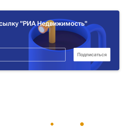
сылку "РИА Недвижимость"