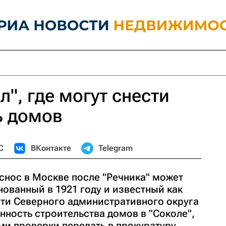
", где могут снести
ь домов
С
ВКонтакте
Telegram
снос в Москве после "Речника" может
снованный в 1921 году и известный как
сти Северного административного округа
ность строительства домов в "Соколе",
ми проверки передать в прокуратуру.