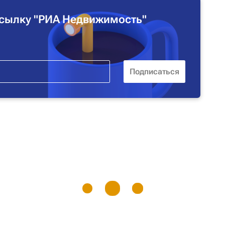
сылку "РИА Недвижимость"