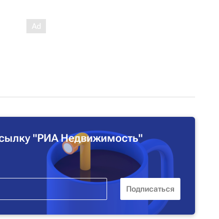
сылку "РИА Недвижимость"