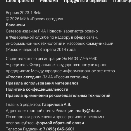
Спецпроекты
Реклама
Продукты и сервисы
Пресс-ц
Версия 2023.1 Beta
© 2026 МИА «Россия сегодня»
Вакансии
Сетевое издание РИА Новости зарегистрировано
в Федеральной службе по надзору в сфере связи,
информационных технологий и массовых коммуникаций
(Роскомнадзор) 08 апреля 2014 года.
Свидетельство о регистрации Эл № ФС77-57640
Учредитель: Федеральное государственное унитарное
предприятие Международное информационное агентство
«Россия сегодня»
(МИА «Россия сегодня»).
Правила использования материалов
Политика конфиденциальности
Правила применения рекомендательных технологий
Главный редактор:
Гаврилова А.В.
Адрес электронной почты Редакции:
realty@ria.ru
По вопросам размещения пресс-релизов и рекламы
воспользуйтесь
формой обратной связи
Телефон Редакции:
7 (495) 645-6601