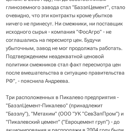
глиноземного завода стал "БазэлЦемент", стало
очевидно, что эти контракты кроме убытков
ничего не принесут. Ни смежники, ни поставщик
исходного сырья - компания "ФосАгро" - не
соглашались на пересмотр цен. Будучи
убыточным, завод не мог продолжать работать.
Подтверждением неадекватной ценовой
политики смежников стал факт пересмотра цен
после вмешательства в ситуацию правительства
РФ", - пояснила Андреева.
Три расположенных в Пикалево предприятия -
"БазэлЦемент-Пикалево" (принадлежит
"Базэлу"), "Метахим" (ООО "УК "СевЗапПром") и
"Пикалевский цемент" ("Евроцемент груп") - до
акционирования и распродажи в 2004 году были