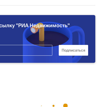
сылку "РИА Недвижимость"