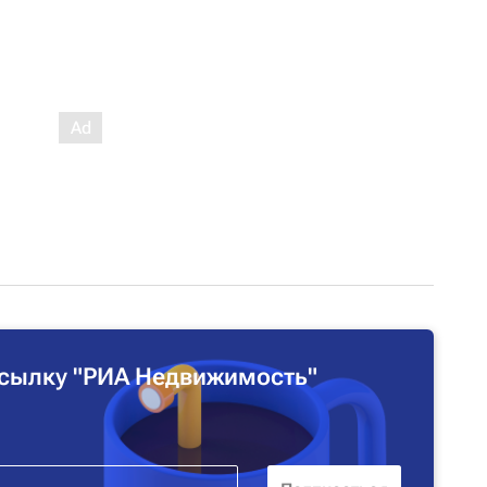
сылку "РИА Недвижимость"