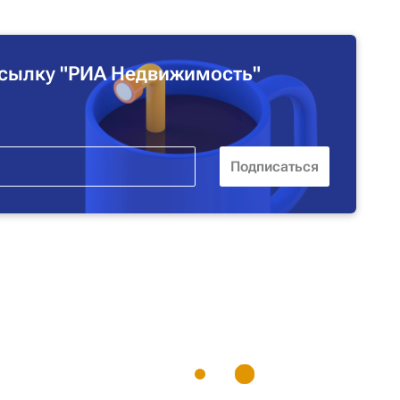
сылку "РИА Недвижимость"