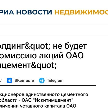
лдинг&quot; не будет
пэмиссию акций ОАО
мцемент&quot;
С
ВКонтакте
Telegram
кционеров единственного цементного
области - ОАО "Искитимцемент"
личении уставного капитала ОАО,