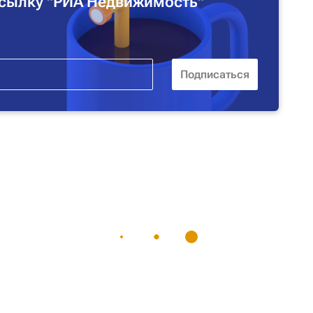
сылку "РИА Недвижимость"