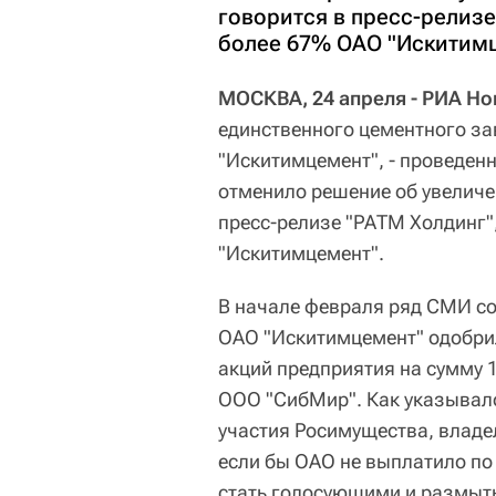
говорится в пресс-релиз
более 67% ОАО "Искитимц
МОСКВА, 24 апреля - РИА Но
единственного цементного за
"Искитимцемент", - проведенн
отменило решение об увеличе
пресс-релизе "РАТМ Холдинг
"Искитимцемент".
В начале февраля ряд СМИ со
ОАО "Искитимцемент" одобри
акций предприятия на сумму 1
ООО "СибМир". Как указывало
участия Росимущества, владе
если бы ОАО не выплатило п
стать голосующими и размыть