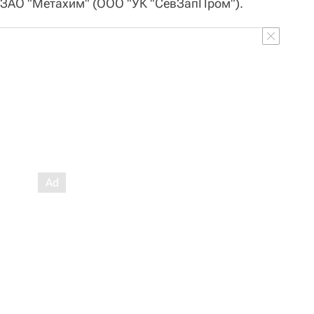
и ЗАО "Метахим" (ООО "УК "СевЗапПром").