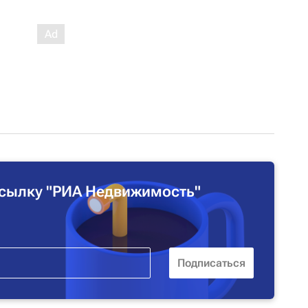
сылку "РИА Недвижимость"