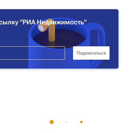
сылку "РИА Недвижимость"