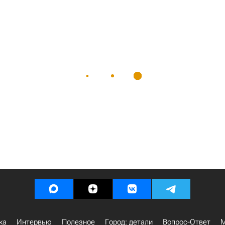
ка
Интервью
Полезное
Город: детали
Вопрос-Ответ
М