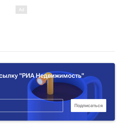
сылку "РИА Недвижимость"