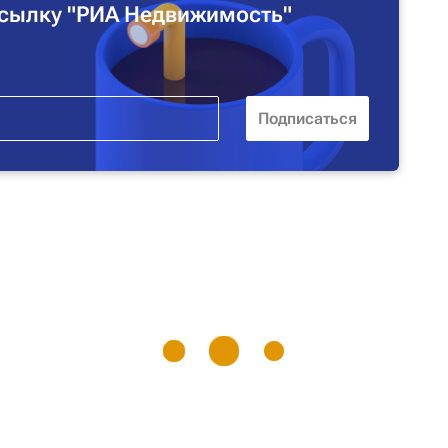
сылку "РИА Недвижимость"