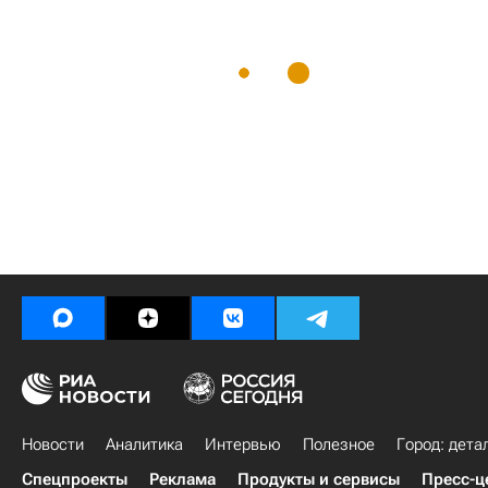
Новости
Аналитика
Интервью
Полезное
Город: дета
Спецпроекты
Реклама
Продукты и сервисы
Пресс-ц