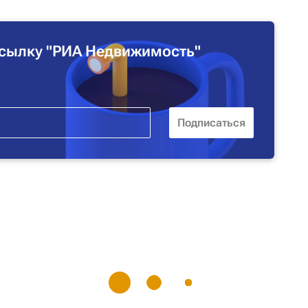
сылку "РИА Недвижимость"