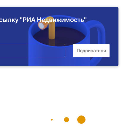
сылку "РИА Недвижимость"