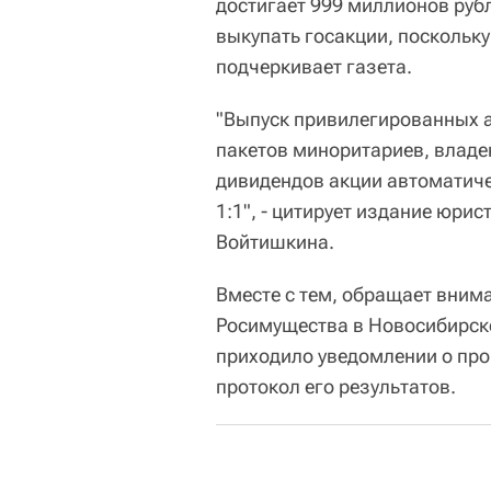
достигает 999 миллионов рубл
выкупать госакции, поскольк
подчеркивает газета.
"Выпуск привилегированных 
пакетов миноритариев, влад
дивидендов акции автоматич
1:1", - цитирует издание юри
Войтишкина.
Вместе с тем, обращает внима
Росимущества в Новосибирске
приходило уведомлении о про
протокол его результатов.