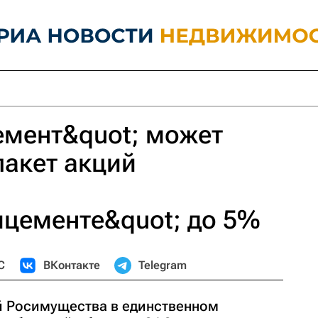
емент&quot; может
акет акций
мцементе&quot; до 5%
С
ВКонтакте
Telegram
й Росимущества в единственном