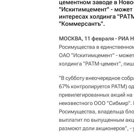
цементном заводе в Ново
"Искитимцемент" - может
интересах холдинга "РАТМ
"Коммерсантъ".
МОСКВА, 11 февраля - РИА Н
Росимущества в единственном
ОАО "Искитимцемент" - может
холдинга "РАТМ-цемент", пише
"В субботу внеочередное соб
67% контролируется РАТМ) о
привилегированных акций на 
неизвестного ООО "Сибмир". 
Росимущества, владельца бло
выплатит по выпущенным акц
размоют доли акционеров", - 