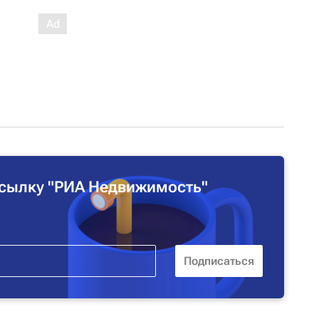
сылку "РИА Недвижимость"