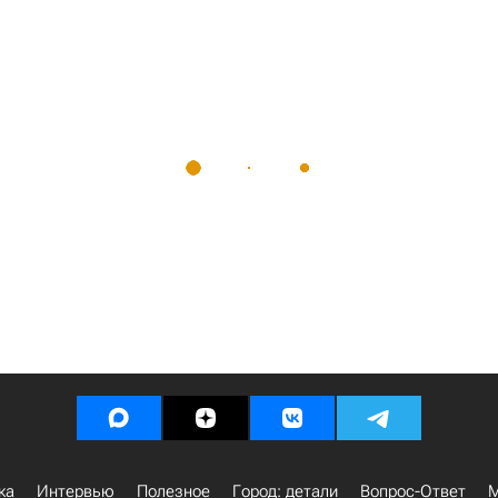
ка
Интервью
Полезное
Город: детали
Вопрос-Ответ
М