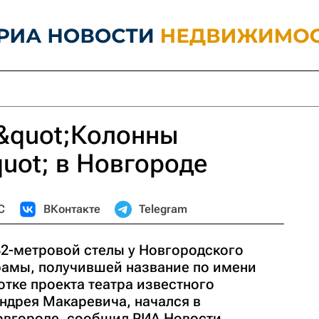
&quot;Колонны
uot; в Новгороде
С
ВКонтакте
Telegram
2-метровой стелы у Новгородского
рамы, получившей название по имени
тке проекта театра известного
ндрея Макаревича, начался в
овгороде, сообщил РИА Новости