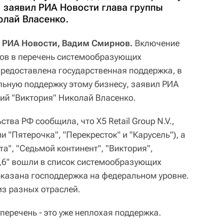
, заявил РИА Новости глава группы
олай Власенко.
 РИА Новости, Вадим Смирнов.
Включение
ров в перечень системообразующих
предоставлена государственная поддержка, в
льную поддержку этому бизнесу, заявил РИА
ий "Виктория" Николай Власенко.
тва РФ сообщила, что X5 Retail Group N.V.,
 "Пятерочка", "Перекресток" и "Карусель"), а
та", "Седьмой континент", "Виктория",
36,6" вошли в список системообразующих
оказана господдержка на федеральном уровне.
из разных отраслей.
перечень - это уже неплохая поддержка.