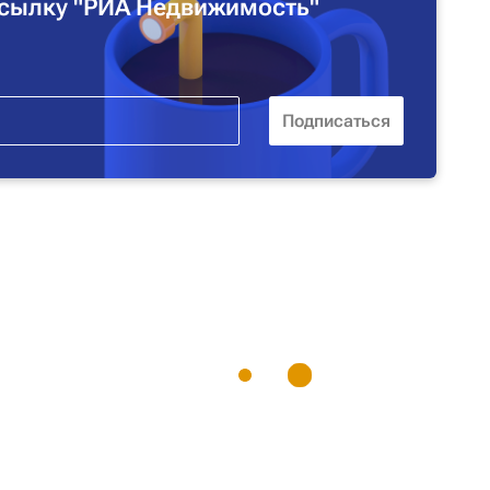
сылку "РИА Недвижимость"