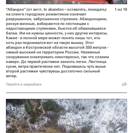
"Абандон" (от англ. to abandon – оставлять, покидать)
1 из 18
на сленге городских романтиков означает
разрушенное, заброшенное строение. Абандонщики,
рискуя жизнью, взбираются по лестницам с
недостающими ступенями, бьются об обвалившиеся
балки. Им не нужны ценности, у них другие интересы.
Какие - в полной мере может понять лишь тот, кто
хоть раз поднимался вот на такую вышку. Этот
абандон в Костромской области высотой 350 метров -
самый высокий на территории России. Наземные
сооружения осматривать неинтересно, так что слазим
наверх. До первой растяжки залезть легко. Лестница
сухая, ветра практически нет. Поднявшись чуть выше
второй растяжки чувствуешь достаточно сильный
ветер.
Перейти в медиабанк