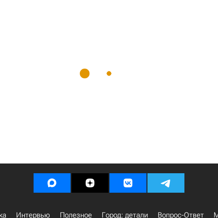
ка
Интервью
Полезное
Город: детали
Вопрос-Ответ
М