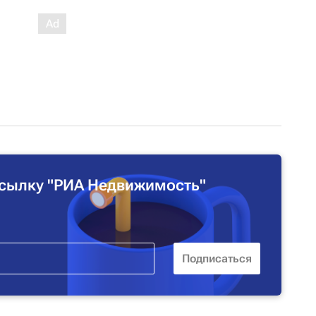
сылку "РИА Недвижимость"